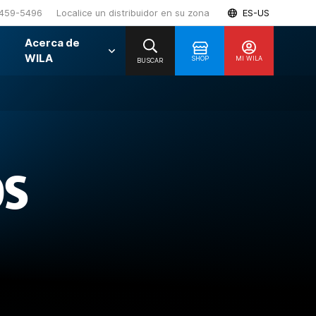
459-5496
Localice un distribuidor en su zona
ES-US
Acerca de
WILA
SHOP
MI WILA
BUSCAR
OS