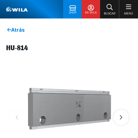
SHOP
MI WILA
BUSCAR
MENÚ
Atrás
HU-814