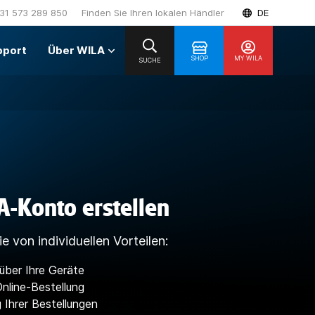
31 573 289 850
Finden Sie Ihren lokalen Händler
DE
pport
Über WILA
SHOP
MY WILA
SUCHE
-Konto erstellen
ie von individuellen Vorteilen:
über Ihre Geräte
nline-Bestellung
 Ihrer Bestellungen