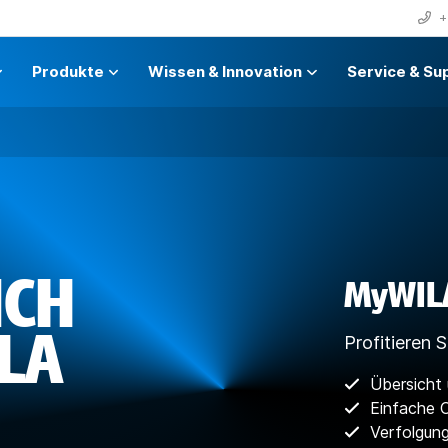
+
Produkte
Wissen & Innovation
Service & Su
ICH
MyWILA
LA
Profitieren S
Übersicht 
Einfache O
Verfolgung