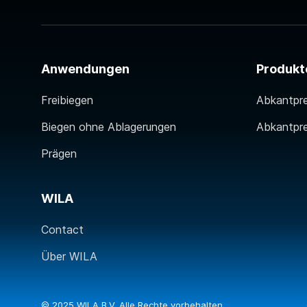
Anwendungen
Produkt
Freibiegen
Abkantpr
Biegen ohne Ablagerungen
Abkantpr
Prägen
WILA
Contact
Über WILA
© 2025 WILA B.V. Alle Rechte vorbehalten.