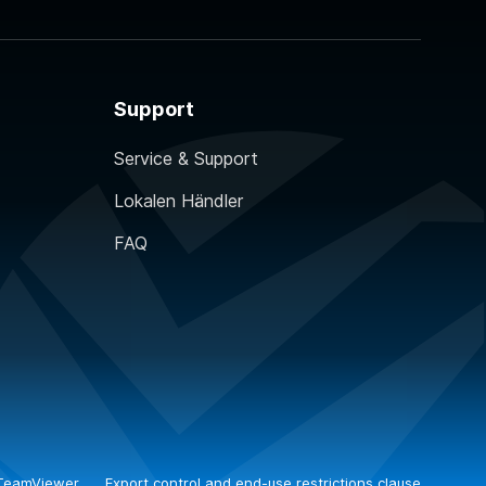
Support
Service & Support
Lokalen Händler
FAQ
TeamViewer
Export control and end-use restrictions clause