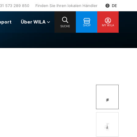
31 573 289 850
Finden Sie Ihren lokalen Händler
DE
pport
Über WILA
SHOP
MY WILA
SUCHE
1