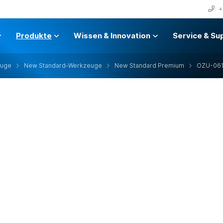
+
Produkte
Wissen & Innovation
Service & Su
euge
New Standard-Werkzeuge
New Standard Premium
OZU-06