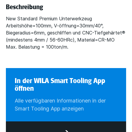
Beschreibung
New Standard Premium Unterwerkzeug
Arbeitshöhe=100mm, V-öffnung=30mm/40°,
Biegeradius=6mm, geschliffen und CNC-Tiefgehärtet®
(mindestens 4mm / 56-60HRc), Material=CR-MO
Max. Belastung = 100ton/m.
In der WILA Smart Tooling App
öffnen
Alle verfügbaren Informationen in der
Smart Tooling App anzeigen