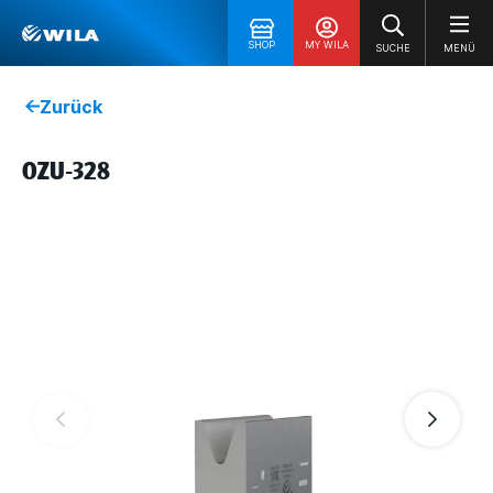
SHOP
MY WILA
SUCHE
MENÜ
Zurück
OZU-328