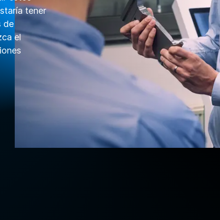
staría tener
s de
ca el
iones