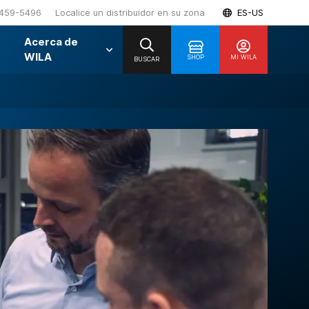
459-5496
Localice un distribuidor en su zona
ES-US
Acerca de
WILA
SHOP
MI WILA
BUSCAR