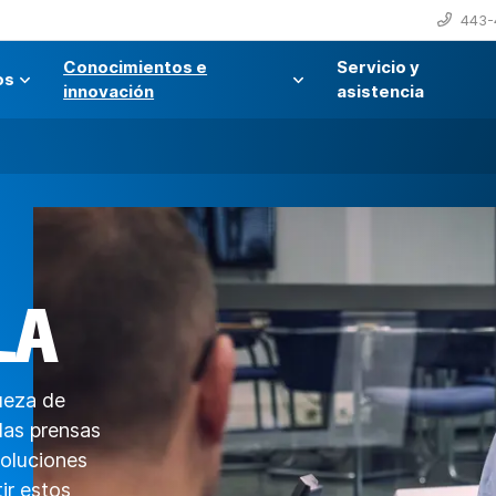
443-
Conocimientos e
Servicio y
os
innovación
asistencia
LA
ueza de
 las prensas
soluciones
ir estos