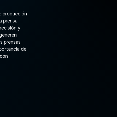
e producción
la prensa
recisión y
 generen
s prensas
mportancia de
 con