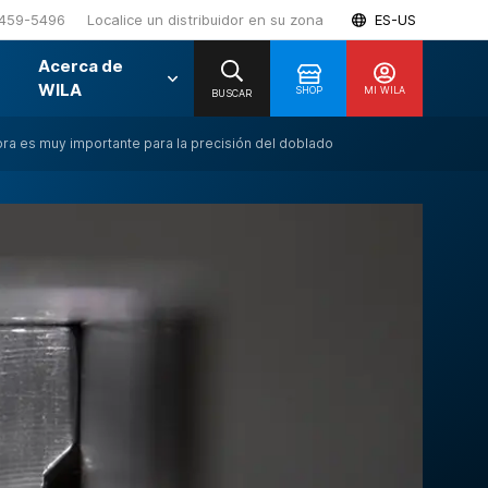
459-5496
Localice un distribuidor en su zona
ES-US
Acerca de
WILA
SHOP
MI WILA
BUSCAR
dora es muy importante para la precisión del doblado