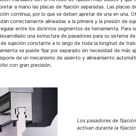
retar a mano las placas de fijación separadas. Las placas d
ación continua, por lo que se deben apretar de una en una. O
dan correctamente alineadas a la primera y la presión de su
rregular entre los distintos segmentos de herramienta. Para s
esarrollado una estructura de pasadores para su sistema de 
de sujeción constante a lo largo de toda la longitud de traba
mienta se puede fijar por separado sin necesidad de más aj
dispone de un mecanismo de asiento y alineamiento automát
itio con gran precisión.
Los pasadores de fijació
activan durante la fijaci