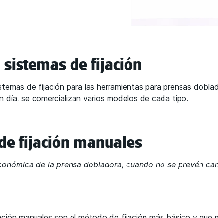
 sistemas de fijación
stemas de fijación para las herramientas para prensas dobla
n día, se comercializan varios modelos de cada tipo.
 de fijación manuales
 económica de la prensa dobladora, cuando no se prevén ca
jación manuales son el método de fijación más básico y que 