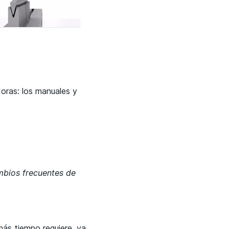
doras: los manuales y
mbios frecuentes de
más tiempo requiere, ya