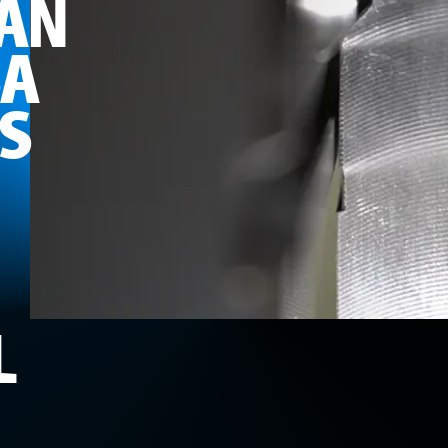
ZAN
SA
S
L