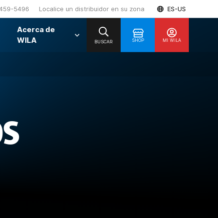
459-5496
Localice un distribuidor en su zona
ES-US
Acerca de
WILA
SHOP
MI WILA
BUSCAR
OS