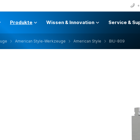
+
Produkte
Wissen & Innovation
Service & Su
euge
American Style-Werkzeuge
American Style
BIU-809