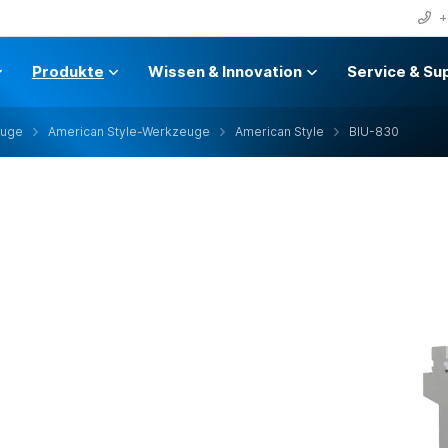
+
Produkte
Wissen & Innovation
Service & Su
euge
American Style-Werkzeuge
American Style
BIU-830