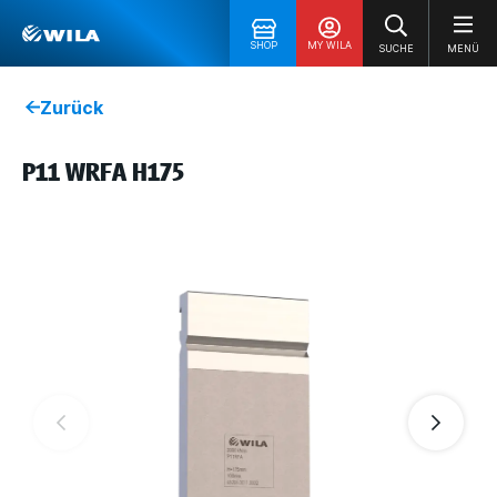
SHOP
MY WILA
SUCHE
MENÜ
Zurück
P11 WRFA H175