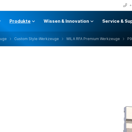
+
Produkte
Wissen & Innovation
Service & Su
euge
Custom Style-Werkzeuge
WILA RFA Premium Werkzeuge
P9