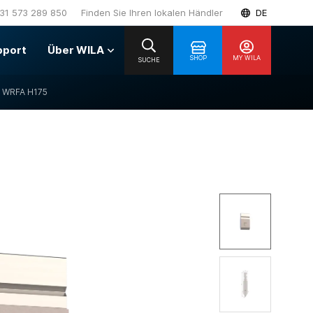
31 573 289 850
Finden Sie Ihren lokalen Händler
DE
pport
Über WILA
SHOP
MY WILA
SUCHE
 WRFA H175