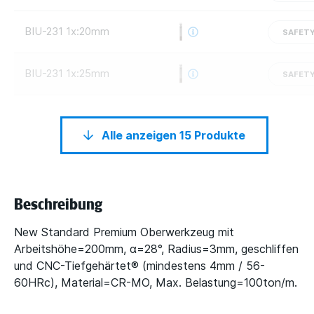
BIU-231 1x:20mm
SAFETY
BIU-231 1x:25mm
SAFETY
Alle anzeigen 15 Produkte
Beschreibung
New Standard Premium Oberwerkzeug mit
Arbeitshöhe=200mm, α=28°, Radius=3mm, geschliffen
und CNC-Tiefgehärtet® (mindestens 4mm / 56-
60HRc), Material=CR-MO, Max. Belastung=100ton/m.