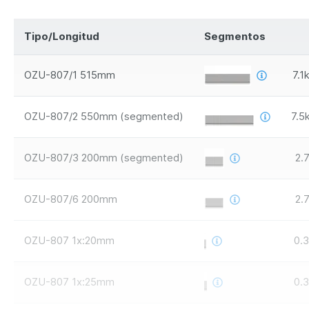
Tipo/Longitud
Segmentos
OZU-807/1 515mm
7.1
OZU-807/2 550mm (segmented)
7.5
OZU-807/3 200mm (segmented)
2.7
OZU-807/6 200mm
2.7
OZU-807 1x:20mm
0.3
OZU-807 1x:25mm
0.3