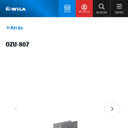
SHOP
MI WILA
BUSCAR
MENÚ
Atrás
OZU-807