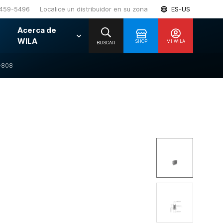
459-5496
Localice un distribuidor en su zona
ES-US
Acerca de
WILA
SHOP
MI WILA
BUSCAR
-808