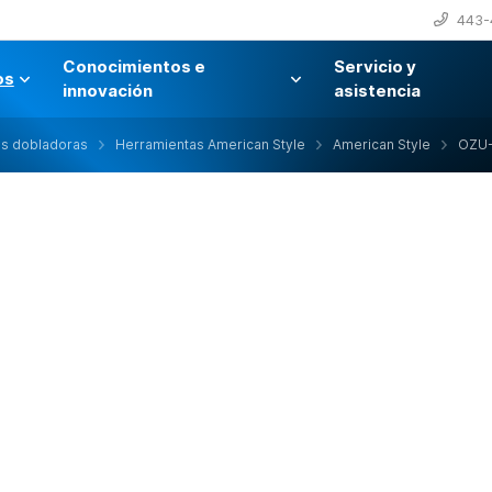
443-
Conocimientos e
Servicio y
os
innovación
asistencia
as dobladoras
Herramientas American Style
American Style
OZU