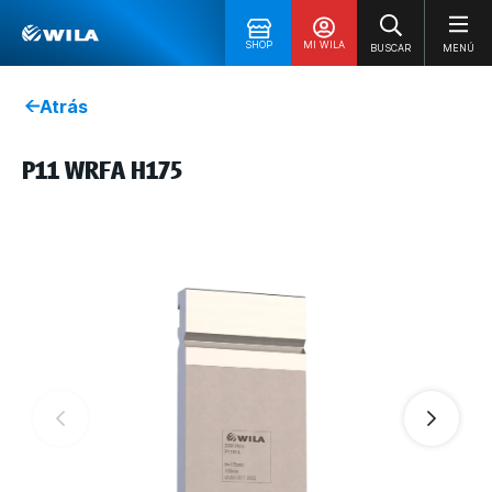
SHOP
MI WILA
BUSCAR
MENÚ
Atrás
P11 WRFA H175