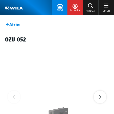
SHOP
MI WILA
BUSCAR
MENÚ
Atrás
OZU-052