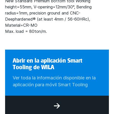
New Standard Premium bottom tool Working
height=55mm, V-opening=12mm/30°, Bending
radius=1mm, precision ground and CNC-
Deephardened® (at least 4mm / 56-60HRc),
Material=CR-MO
Max. load = 80ton/m.
Abrir en la aplicación Smart
Tooling de WILA
Ver toda la información disponible en la
aplicación para móvil Smart Tooling