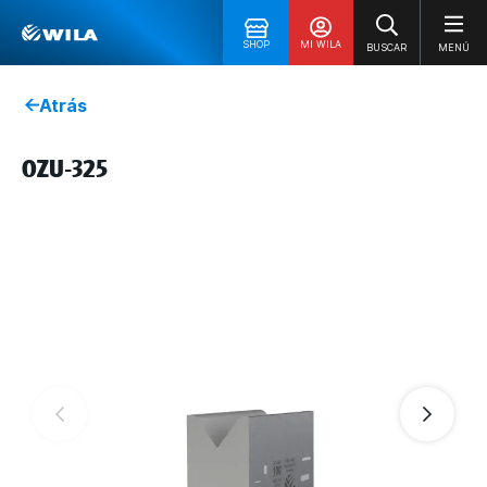
SHOP
MI WILA
BUSCAR
MENÚ
Atrás
OZU-325