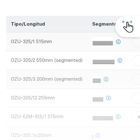
Tipo/Longitud
Segmentos
Seg
OZU-325/1 515mm
OZU-325/2 550mm (segmented)
OZU-325/3 200mm (segmented)
OZU-325/12 255mm
OZU-E2M-325/1 515mm
OZU-325 1x:20mm