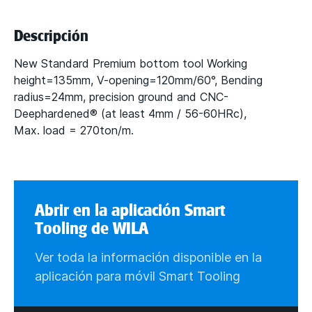
Descripción
New Standard Premium bottom tool Working
height=135mm, V-opening=120mm/60°, Bending
radius=24mm, precision ground and CNC-
Deephardened® (at least 4mm / 56-60HRc),
Max. load = 270ton/m.
Abrir en la aplicación Smart
Tooling de WILA
Ver toda la información disponible en la
aplicación para móvil Smart Tooling