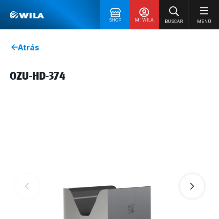
SHOP
MI WILA
BUSCAR
MENÚ
Atrás
OZU-HD-374