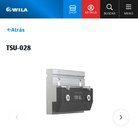
SHOP
MI WILA
BUSCAR
MENÚ
Atrás
TSU-028