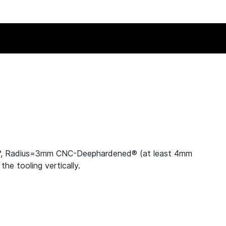
0°, Radius=3mm CNC-Deephardened® (at least 4mm
e tooling vertically.