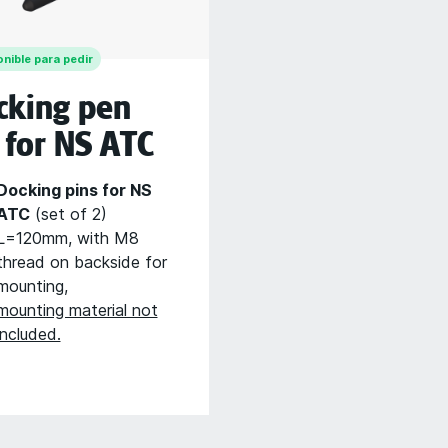
nible para pedir
cking pen
 for NS ATC
Docking pins for NS
ATC
(set of 2)
L=120mm, with M8
thread on backside for
mounting,
mounting material not
included.