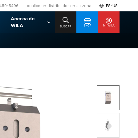
459-5496
Localice un distribuidor en su zona
ES-US
Acerca de
WILA
SHOP
MI WILA
BUSCAR