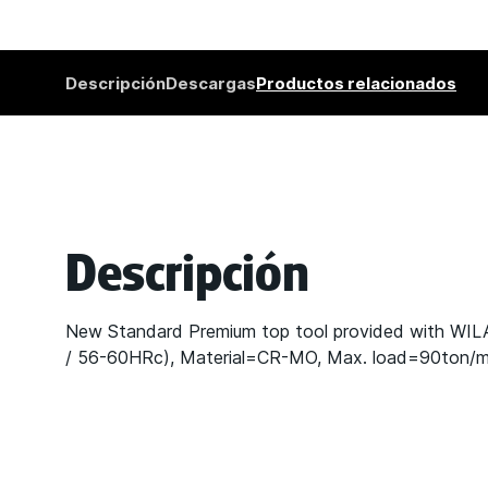
Descripción
Descargas
Productos relacionados
Descripción
New Standard Premium top tool provided with WI
/ 56-60HRc), Material=CR-MO, Max. load=90ton/m. P