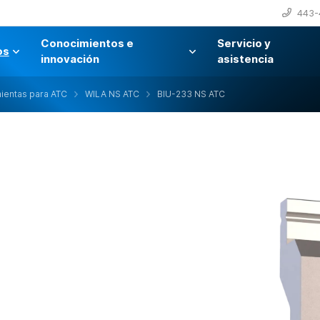
443-
Conocimientos e
Servicio y
os
innovación
asistencia
ientas para ATC
WILA NS ATC
BIU-233 NS ATC