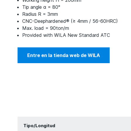
Working height H = 200mm
Tip angle α = 80°
Radius R = 3mm
CNC-Deephardened® (≥ 4mm / 56-60HRC)
Max. load = 90ton/m
Provided with WILA New Standard ATC
Entre en la tienda web de WILA
Tipo/Longitud