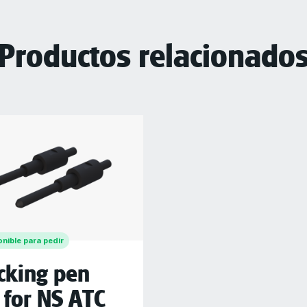
Productos relacionado
nible para pedir
cking pen
 for NS ATC