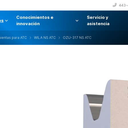
443-
Conocimientos e
Servicio y
os
innovación
asistencia
ientas para ATC
WILA NS ATC
OZU-317 NS ATC