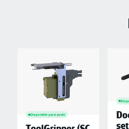
Dispo
Do
Disponible para pedir
set
ToolGripper (SC