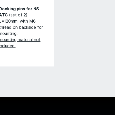
Docking pins for NS
ATC
(set of 2)
L=120mm, with M8
thread on backside for
mounting,
mounting material not
included.