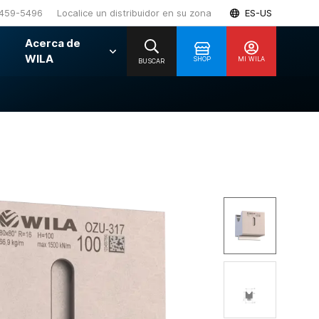
459-5496
Localice un distribuidor en su zona
ES-US
Acerca de
WILA
SHOP
MI WILA
BUSCAR