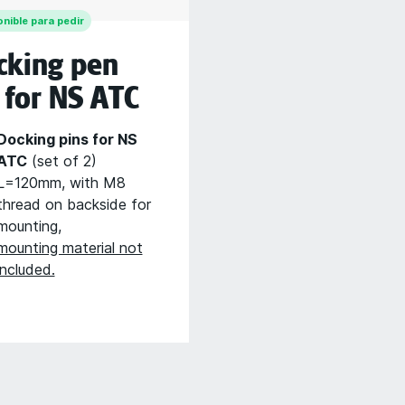
nible para pedir
cking pen
 for NS ATC
Docking pins for NS
ATC
(set of 2)
L=120mm, with M8
thread on backside for
mounting,
mounting material not
included.