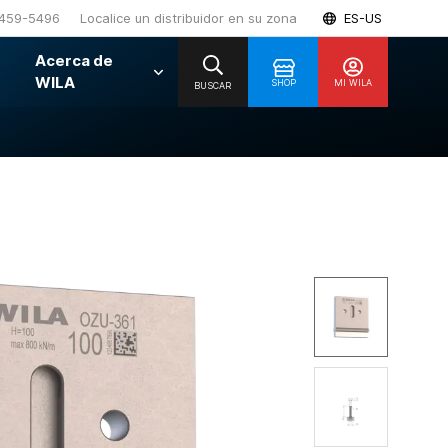
459-5496
Localice un distribuidor en su zona
ES-US
Acerca de
WILA
SHOP
MI WILA
BUSCAR