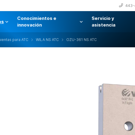
443-
Conocimientos e
Servicio y
os
innovación
asistencia
ientas para ATC
WILA NS ATC
OZU-361 NS ATC