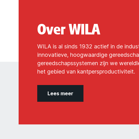
Over WILA
WILA is al sinds 1932 actief in de indus
innovatieve, hoogwaardige gereedsch
gereedschapssystemen zijn we wereldl
het gebied van kantpersproductiviteit.
Lees meer