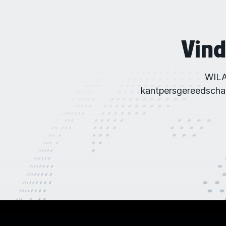
Vind
WILA
kantpersgereedschaps