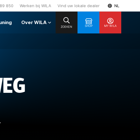
89 850
Werken bij WILA
Vind uw lokale dealer
NL
uning
Over WILA
SHOP
MY WILA
ZOEKEN
WEG
.