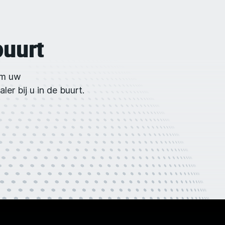
buurt
om uw
er bij u in de buurt.