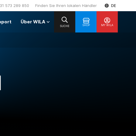
31 573 289 850
Finden Sie Ihren lokalen Händler
DE
pport
Über WILA
SHOP
MY WILA
SUCHE
H