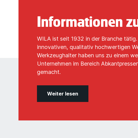
Informationen z
WILA ist seit 1932 in der Branche tätig
innovativen, qualitativ hochwertigen 
Werkzeughalter haben uns zu einem we
Unternehmen im Bereich Abkantpressen
gemacht.
Weiter lesen