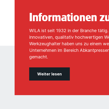
Informationen z
WILA ist seit 1932 in der Branche tätig
innovativen, qualitativ hochwertigen 
Werkzeughalter haben uns zu einem we
Unternehmen im Bereich Abkantpressen
gemacht.
Weiter lesen