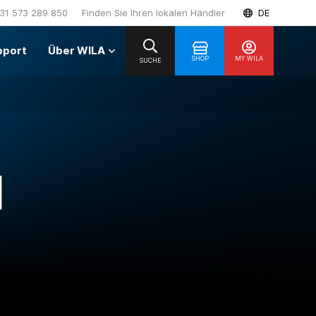
31 573 289 850
Finden Sie Ihren lokalen Händler
DE
pport
Über WILA
SHOP
MY WILA
SUCHE
H