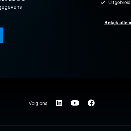
Uitgebrei
ggegevens
Bekijk alle
Volg ons