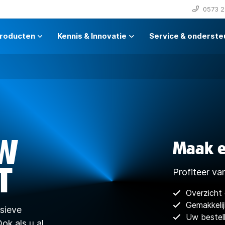
0573 2
roducten
Kennis & Innovatie
Service & onderste
UW
Maak e
T
Profiteer va
Overzicht 
Gemakkelij
usieve
Uw bestell
ok als u al