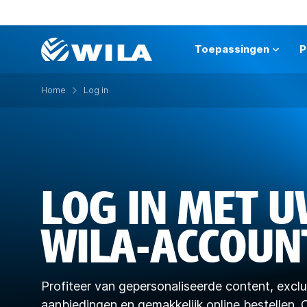
Toepassingen
P
Home
Log in
LOG IN MET 
WILA-ACCOUN
Profiteer van gepersonaliseerde content, excl
aanbiedingen en gemakkelijk online bestellen. O