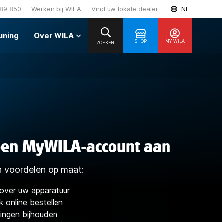
89 850
Werken bij WILA
Vind uw lokale dealer
NL
uning
Over WILA
SHOP
MY WILA
ZOEKEN
en MyWILA-account aan
n voordelen op maat:
over uw apparatuur
k online bestellen
ingen bijhouden