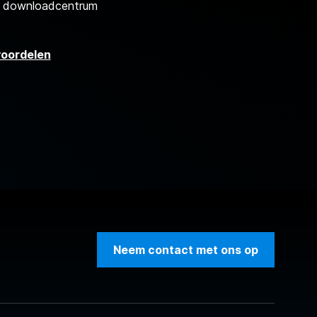
d downloadcentrum
 voordelen
Neem contact met ons op