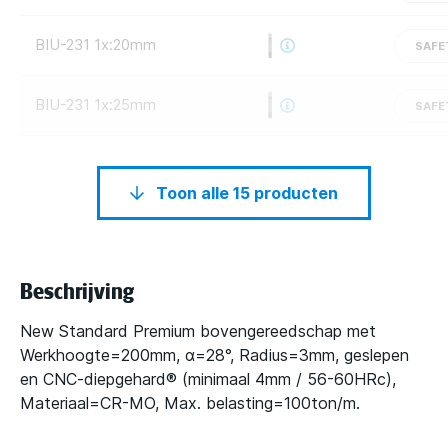
BIU-231 1x:20mm
SAFE
BIU-231 1x:25mm
SAFE
Toon alle 15 producten
Beschrijving
New Standard Premium bovengereedschap met
Werkhoogte=200mm, α=28°, Radius=3mm, geslepen
en CNC-diepgehard® (minimaal 4mm / 56-60HRc),
Materiaal=CR-MO, Max. belasting=100ton/m.