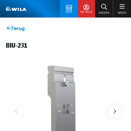
SHOP
MY WILA
ZOEKEN
MENU
Terug
BIU-231