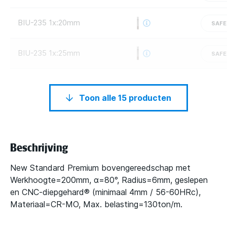
BIU-235 1x:20mm
SAFE
BIU-235 1x:25mm
SAFE
Toon alle 15 producten
Beschrijving
New Standard Premium bovengereedschap met
Werkhoogte=200mm, α=80°, Radius=6mm, geslepen
en CNC-diepgehard® (minimaal 4mm / 56-60HRc),
Materiaal=CR-MO, Max. belasting=130ton/m.