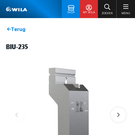
SHOP
MY WILA
ZOEKEN
MENU
Terug
BIU-235