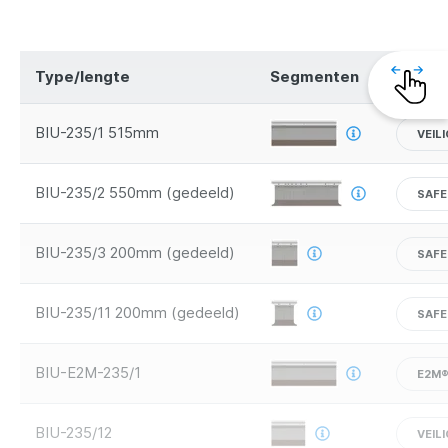
Type/lengte
Segmenten
Veilig
BIU-235/1 515mm
VEIL
BIU-235/2 550mm (gedeeld)
SAFE
BIU-235/3 200mm (gedeeld)
SAFE
BIU-235/11 200mm (gedeeld)
SAFE
BIU-E2M-235/1
E2M
BIU-235/12
VEIL