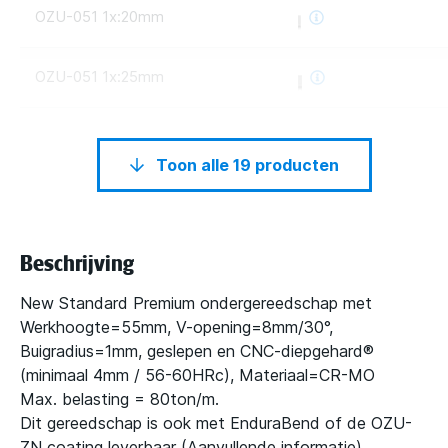
OZU-051 1x:20mm
OZU-051 1x:25mm
Toon alle 19 producten
Beschrijving
New Standard Premium ondergereedschap met
Werkhoogte=55mm, V-opening=8mm/30°,
Buigradius=1mm, geslepen en CNC-diepgehard®
(minimaal 4mm / 56-60HRc), Materiaal=CR-MO
Max. belasting = 80ton/m.
Dit gereedschap is ook met EnduraBend of de OZU-
ZN coating leverbaar (
Aanvullende informatie
)