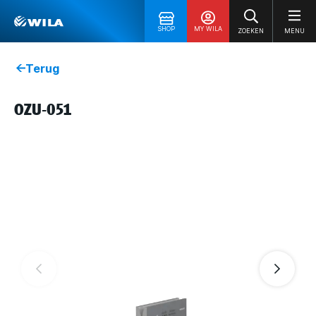
SHOP
MY WILA
ZOEKEN
MENU
Terug
OZU-051