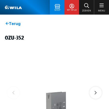
SHOP
MY WILA
ZOEKEN
MENU
Terug
OZU-352