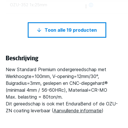
OZU-352 1x:25mm
Toon alle 19 producten
Beschrijving
New Standard Premium ondergereedschap met
Werkhoogte=100mm, V-opening=12mm/30°,
Buigradius=3mm, geslepen en CNC-diepgehard®
(minimaal 4mm / 56-60HRc), Materiaal=CR-MO
Max. belasting = 80ton/m.
Dit gereedschap is ook met EnduraBend of de OZU-
ZN coating leverbaar (
Aanvullende informatie
)