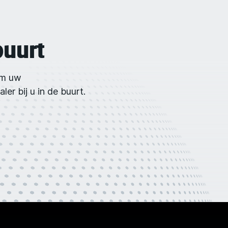
buurt
om uw
er bij u in de buurt.