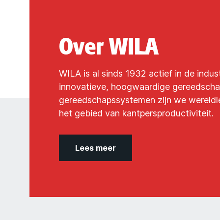
Over WILA
WILA is al sinds 1932 actief in de indus
innovatieve, hoogwaardige gereedsch
gereedschapssystemen zijn we wereldl
het gebied van kantpersproductiviteit.
Lees meer