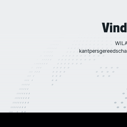
Vind
WILA
kantpersgereedschaps