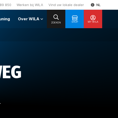
89 850
Werken bij WILA
Vind uw lokale dealer
NL
uning
Over WILA
SHOP
MY WILA
ZOEKEN
WEG
.