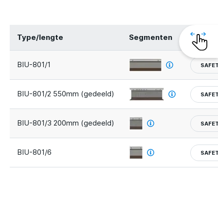
Type/lengte
Segmenten
Veiligh
BIU-801/1
SAFE
BIU-801/2 550mm (gedeeld)
SAFE
BIU-801/3 200mm (gedeeld)
SAFE
BIU-801/6
SAFE