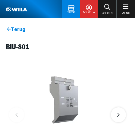
SHOP
MY WILA
ZOEKEN
MENU
Terug
BIU-801