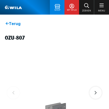
SHOP
MY WILA
ZOEKEN
MENU
Terug
OZU-807