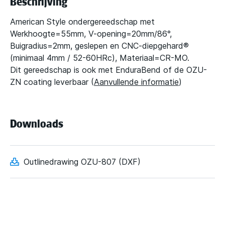
Beschrijving
American Style ondergereedschap met
Werkhoogte=55mm, V-opening=20mm/86°,
Buigradius=2mm, geslepen en CNC-diepgehard®
(minimaal 4mm / 52-60HRc), Materiaal=CR-MO.
Dit gereedschap is ook met EnduraBend of de OZU-
ZN coating leverbaar (
Aanvullende informatie
)
Downloads
Outlinedrawing OZU-807 (DXF)