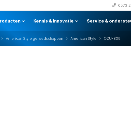
0573 2
roducten
Kennis & Innovatie
Service & onderste
American Style gereedschappen
American Style
OZU-809