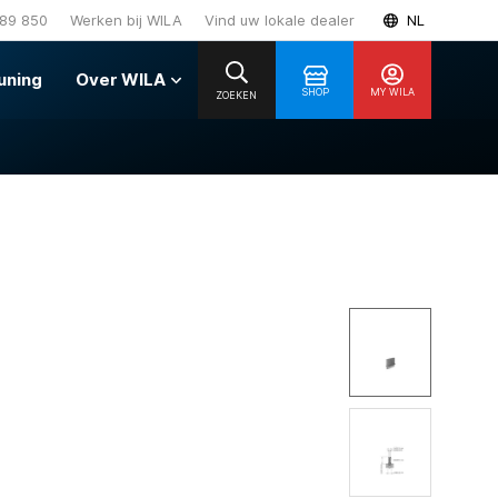
89 850
Werken bij WILA
Vind uw lokale dealer
NL
uning
Over WILA
SHOP
MY WILA
ZOEKEN