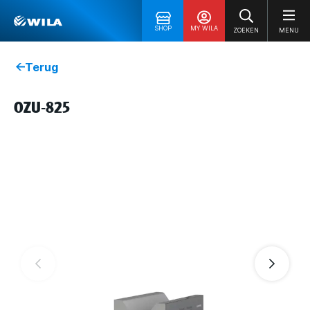
SHOP
MY WILA
ZOEKEN
MENU
Terug
OZU-825