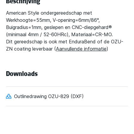
Beschrijving
American Style ondergereedschap met
Werkhoogte=55mm, V-opening=6mm/86°,
Buigradius=1mm, geslepen en CNC-diepgehard®
(minimaal 4mm / 52-60HRc), Materiaal=CR-MO.
Dit gereedschap is ook met EnduraBend of de OZU-
ZN coating leverbaar (
Aanvullende informatie
)
Downloads
Outlinedrawing OZU-829 (DXF)