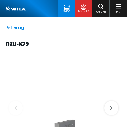
SHOP
MY WILA
ZOEKEN
MENU
Terug
OZU-829