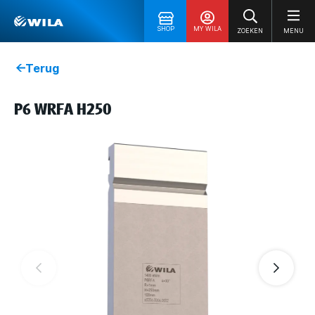
SHOP
MY WILA
ZOEKEN
MENU
Terug
P6 WRFA H250