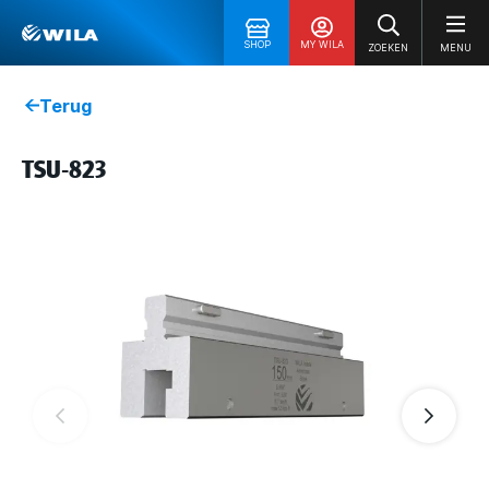
SHOP
MY WILA
ZOEKEN
MENU
Terug
TSU-823