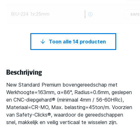
BIU-224 1x:25mm
SAFE
Toon alle 14 producten
Beschrijving
New Standard Premium bovengereedschap met
Werkhoogte=163mm, α=86°, Radius=0.6mm, geslepen
en CNC-diepgehard® (minimaal 4mm / 56-60HRc),
Materiaal=CR-MO, Max. belasting=45ton/m. Voorzien
van Safety-Clicks®, waardoor de gereedschappen
snel, makkelijk en veilig verticaal te wisselen zijn.