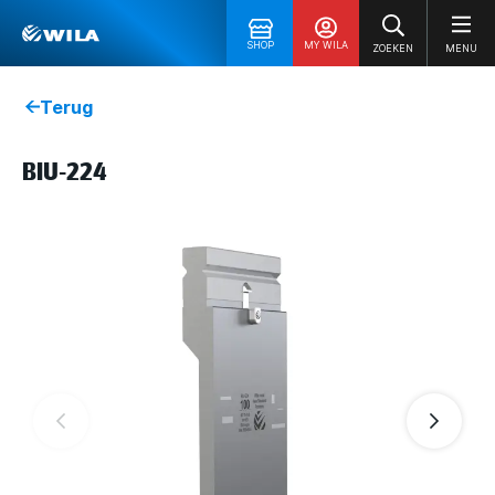
SHOP
MY WILA
ZOEKEN
MENU
Terug
BIU-224