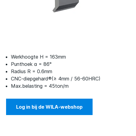
Werkhoogte H = 163mm
Punthoek α = 86°
Radius R = 0.6mm
CNC-diepgehard®(≥ 4mm / 56-60HRC)
Max.belasting = 45ton/m
Log in bij de WILA-webshop