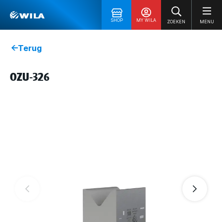
SHOP
MY WILA
ZOEKEN
MENU
Terug
OZU-326