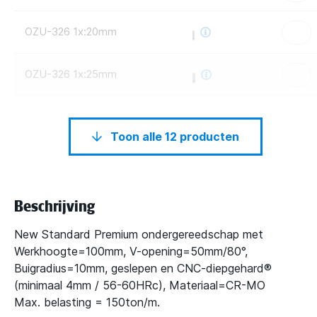
OZU-326 1x:20mm
OZU-326 1x:25mm
Toon alle 12 producten
Beschrijving
New Standard Premium ondergereedschap met
Werkhoogte=100mm, V-opening=50mm/80°,
Buigradius=10mm, geslepen en CNC-diepgehard®
(minimaal 4mm / 56-60HRc), Materiaal=CR-MO
Max. belasting = 150ton/m.