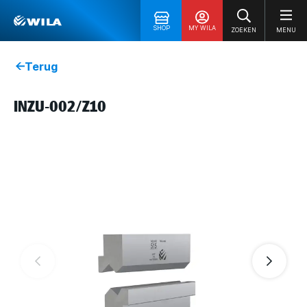
SHOP
MY WILA
ZOEKEN
MENU
Terug
INZU-002/Z10