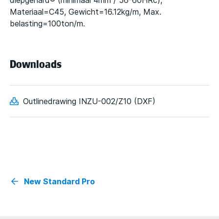
diepgehard® (minimaal 4mm / 56-60HRc),
Materiaal=C45, Gewicht=16.12kg/m, Max.
belasting=100ton/m.
Downloads
Outlinedrawing INZU-002/Z10 (DXF)
New Standard Pro