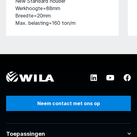
New Standard houder
Werkhoogte=88mm
Breedte=20mm
Max. belasting=160 ton/m
Neem contact met ons op
Toepassingen