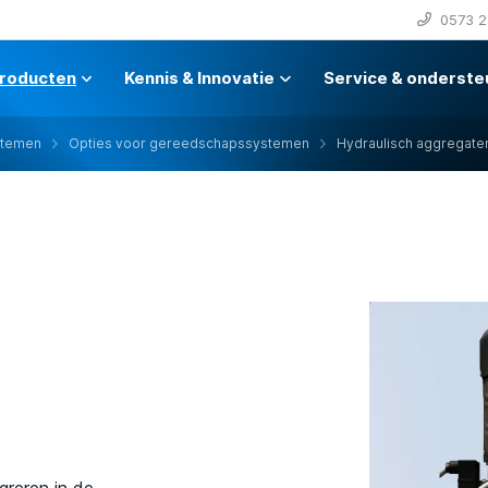
0573 2
roducten
Kennis & Innovatie
Service & onderste
stemen
Opties voor gereedschapssystemen
Hydraulisch aggregate