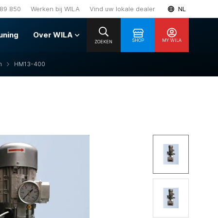
89 850
Werken bij WILA
Vind uw lokale dealer
NL
uning
Over WILA
SHOP
MY WILA
ZOEKEN
n
HM13-400