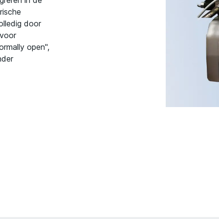
greren in de
rische
olledig door
 voor
ormally open",
nder