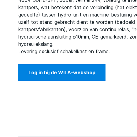
400V-50Hz-3Ph, 50bar, ventiel 24V, volledig te inte
kantpers, wat betekent dat de verbinding (het elekt
gedeelte) tussen hydro-unit en machine-besturing v
uzelf tot stand gebracht dient te worden (bedoeld
kantpersfabrikanten), voorzien van continu relais, "n
hydraulische aansluiting ø10mm, CE-gemarkeerd. zo
hydrauliekslang.
Levering exclusief schakelkast en frame.
Log in bij de WILA-webshop